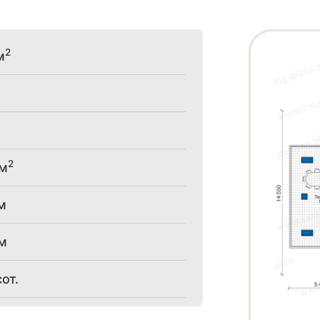
2
м
2
 м
м
 м
от.