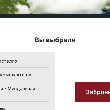
Вы выбрали
астелло
 комплектация
й - Миндальная
Забронир
ан