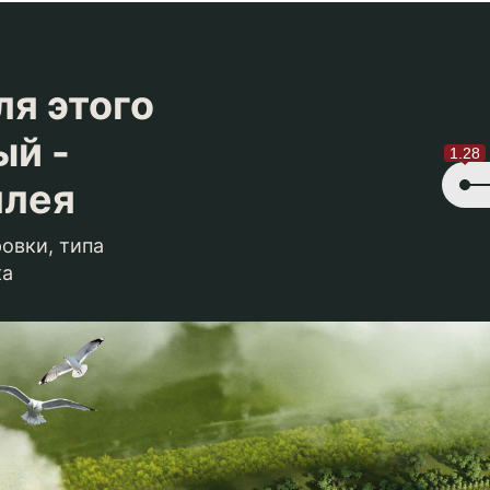
ля этого
ый -
1.28
ллея
овки, типа
ка